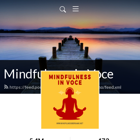
Mindfulness in Voce
https://feed.podbean.com/mindfulnessbergamo/feed.xml