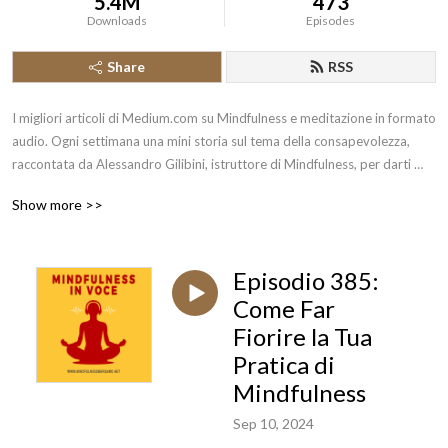
5.4M
473
Downloads
Episodes
Share
RSS
I migliori articoli di Medium.com su Mindfulness e meditazione in formato 
audio. Ogni settimana una mini storia sul tema della consapevolezza, 
raccontata da Alessandro Gilibini, istruttore di Mindfulness, per darti 
sollievo, sostenerti nella pratica e aiutarti a scoprire il meglio che c’è in te. 
Show more >>
Il tutto con un occhio all’antica tradizione buddista e ai recenti sviluppi 
della Mindfulness nell’ambito della salute e del benessere personale. La 
Mindfulness è una pratica meditativa millenaria che negli ultimi decenni 
Episodio 385:
ha avuto una crescente diffusione in Occidente, anche grazie alla 
psicologia, in particolare per la riduzione dello stress (MBSR - 
Come Far
Mindfulness Based Stress Reduction) e la gestione delle emozioni. Per 
Fiorire la Tua
interagire con domande, commenti o suggerimenti puoi lasciare un 
Pratica di
messaggio vocale all’indirizzo https://gopod.it/messaggio
Mindfulness
Sep 10, 2024