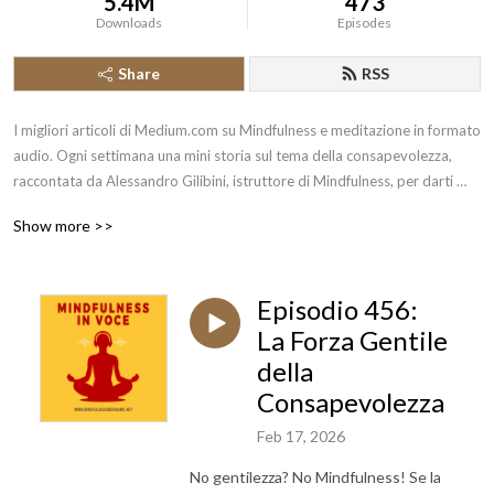
5.4M
473
Downloads
Episodes
Share
RSS
I migliori articoli di Medium.com su Mindfulness e meditazione in formato 
audio. Ogni settimana una mini storia sul tema della consapevolezza, 
raccontata da Alessandro Gilibini, istruttore di Mindfulness, per darti 
sollievo, sostenerti nella pratica e aiutarti a scoprire il meglio che c’è in te. 
Show more >>
Il tutto con un occhio all’antica tradizione buddista e ai recenti sviluppi 
della Mindfulness nell’ambito della salute e del benessere personale. La 
Mindfulness è una pratica meditativa millenaria che negli ultimi decenni 
Episodio 456:
ha avuto una crescente diffusione in Occidente, anche grazie alla 
psicologia, in particolare per la riduzione dello stress (MBSR - 
La Forza Gentile
Mindfulness Based Stress Reduction) e la gestione delle emozioni. Per 
della
interagire con domande, commenti o suggerimenti puoi lasciare un 
Consapevolezza
messaggio vocale all’indirizzo https://gopod.it/messaggio
Feb 17, 2026
No gentilezza? No Mindfulness! Se la