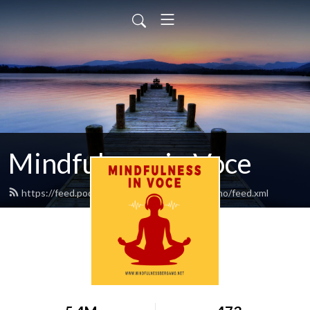
Mindfulness in Voce
https://feed.podbean.com/mindfulnessbergamo/feed.xml