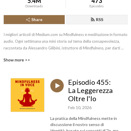
5.4M
473
Downloads
Episodes
Share
RSS
I migliori articoli di Medium.com su Mindfulness e meditazione in formato 
audio. Ogni settimana una mini storia sul tema della consapevolezza, 
raccontata da Alessandro Gilibini, istruttore di Mindfulness, per darti 
sollievo, sostenerti nella pratica e aiutarti a scoprire il meglio che c’è in te. 
Show more >>
Il tutto con un occhio all’antica tradizione buddista e ai recenti sviluppi 
della Mindfulness nell’ambito della salute e del benessere personale. La 
Mindfulness è una pratica meditativa millenaria che negli ultimi decenni 
Episodio 455:
ha avuto una crescente diffusione in Occidente, anche grazie alla 
psicologia, in particolare per la riduzione dello stress (MBSR - 
La Leggerezza
Mindfulness Based Stress Reduction) e la gestione delle emozioni. Per 
Oltre l'Io
interagire con domande, commenti o suggerimenti puoi lasciare un 
Feb 10, 2026
messaggio vocale all’indirizzo https://gopod.it/messaggio
La pratica della Mindfulness mette in
discussione il nostro senso di
identità, basato sui concetti di "io, me,