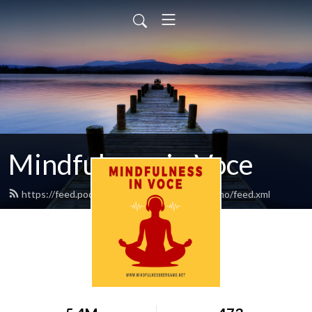
Mindfulness in Voce
https://feed.podbean.com/mindfulnessbergamo/feed.xml